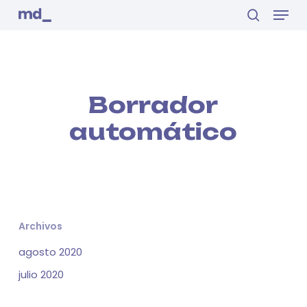
Menu
Skip
to
search
main
Close
content
Menu
Borrador
automático
Archivos
agosto 2020
julio 2020