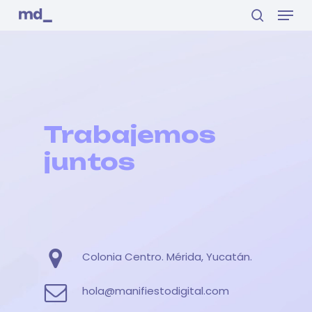
Menu
Skip
to
search
main
Close
content
Menu
Trabajemos
juntos
Colonia Centro. Mérida, Yucatán.
hola@manifiestodigital.com